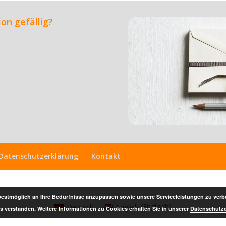
on gefällig?
Datenschutzerklärung
Kontakt
 bestmöglich an Ihre Bedürfnisse anzupassen sowie unsere Serviceleistungen zu ver
Deutsch
English
(
Englisch
)
 verstanden. Weitere Informationen zu Cookies erhalten Sie in unserer
Datenschutze