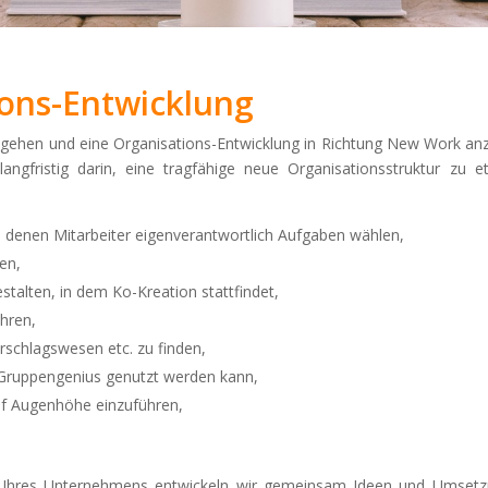
ons-Entwicklung
 gehen und eine Organisations-Entwicklung in Richtung New Work a
ngfristig darin, eine tragfähige neue Organisationsstruktur zu e
 denen Mitarbeiter eigenverantwortlich Aufgaben wählen,
ren,
talten, in dem Ko-Kreation stattfindet,
hren,
rschlagswesen etc. zu finden,
 Gruppengenius genutzt werden kann,
uf Augenhöhe einzuführen,
n Ihres Unternehmens entwickeln wir gemeinsam Ideen und Umsetzu