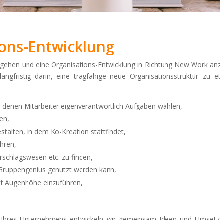
ons-Entwicklung
 gehen und eine Organisations-Entwicklung in Richtung New Work a
ngfristig darin, eine tragfähige neue Organisationsstruktur zu e
 denen Mitarbeiter eigenverantwortlich Aufgaben wählen,
ren,
talten, in dem Ko-Kreation stattfindet,
hren,
rschlagswesen etc. zu finden,
 Gruppengenius genutzt werden kann,
uf Augenhöhe einzuführen,
n Ihres Unternehmens entwickeln wir gemeinsam Ideen und Umsetzu