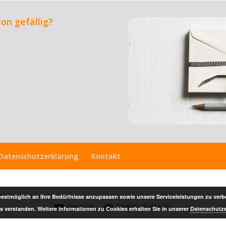
on gefällig?
Datenschutzerklärung
Kontakt
 bestmöglich an Ihre Bedürfnisse anzupassen sowie unsere Serviceleistungen zu ver
Deutsch
English
(
Englisch
)
 verstanden. Weitere Informationen zu Cookies erhalten Sie in unserer
Datenschutze