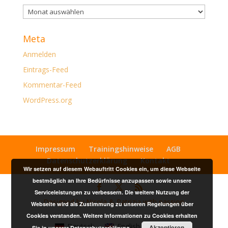
Archiv
Meta
Anmelden
Eintrags-Feed
Kommentar-Feed
WordPress.org
Impressum
Trainingshinweise
AGB
Datenschutzerklärung
Kontakt
Wir setzen auf diesem Webauftritt Cookies ein, um diese Webseite
bestmöglich an Ihre Bedürfnisse anzupassen sowie unsere
Serviceleistungen zu verbessern. Die weitere Nutzung der
Designed by Nicola & Patrizia with passion
Webseite wird als Zustimmung zu unseren Regelungen über
Cookies verstanden. Weitere Informationen zu Cookies erhalten
Deutsch
English
(
Englisch
)
Akzeptieren
Sie in unserer
Datenschutzerklärung