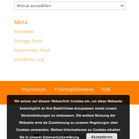
Archiv
Meta
Anmelden
Eintrags-Feed
Kommentar-Feed
WordPress.org
Impressum
Trainingshinweise
AGB
Datenschutzerklärung
Kontakt
Wir setzen auf diesem Webauftritt Cookies ein, um diese Webseite
bestmöglich an Ihre Bedürfnisse anzupassen sowie unsere
Serviceleistungen zu verbessern. Die weitere Nutzung der
Designed by Nicola & Patrizia with passion
Webseite wird als Zustimmung zu unseren Regelungen über
Cookies verstanden. Weitere Informationen zu Cookies erhalten
Deutsch
English
(
Englisch
)
Akzeptieren
Sie in unserer
Datenschutzerklärung